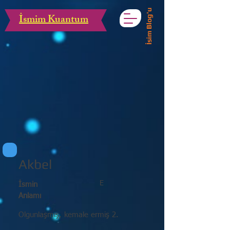
İsim Blog'u
İsmim Kuantum
Akbel
E
İsmin
Anlamı
Olgunlaşmış, kemale ermiş 2.