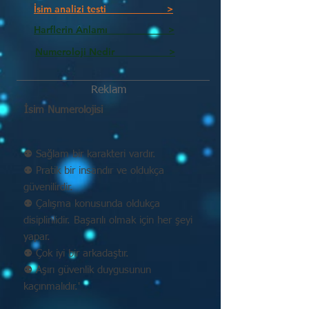
İsim analizi testi >
Harflerin Anlamı >
Numeroloji Nedir_________ >
Reklam
İsim Numerolojisi
⚉ Sağlam bir karakteri vardır.
⚉ Pratik bir insandır ve oldukça
güvenilirdir.
⚉ Çalışma konusunda oldukça
disiplinlidir. Başarılı olmak için her şeyi
yapar.
⚉ Çok iyi bir arkadaştır.
⚉ Aşırı güvenlik duygusunun
kaçınmalıdır.'