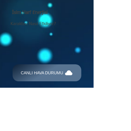
İsim Harf Enerjisi
Karakteri Nasıl Etkiliyor?
CANLI HAVA DURUMU