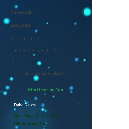
Numeroloji
4
Sayı Değeri
A - K - B - E - L
1 + 2 + 2 + 5 + 3 = 4
Bu ismi önerir misin? 😊
< İsim Listesine Dön
Daha Fazlası
İsim - Hayat İlişkisi Analizi >
İsim Bloguna Git >