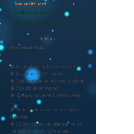
İsim analizi testi >
Harflerin Anlamı >
Numeroloji Nedir_________ >
Reklam
İsim Numerolojisi
⚉ Sanatsal anlamda çok kabiliyetlidir.
⚉ Sosyal bir kişiliğe sahiptir.
⚉ Dost canlısıdır ve yüzeysel düşünür.
⚉ Dışa dönük bir insandır.
⚉ Eğlenceyi sever ve hayattan zevk
alır.
⚉ Monotonluğu sevmez, yaratıcı ve
duyarlıdır.
⚉ Disiplin konusunda sıkıntıları vardır
ve disiplinli olmayı öğrenmelidir.