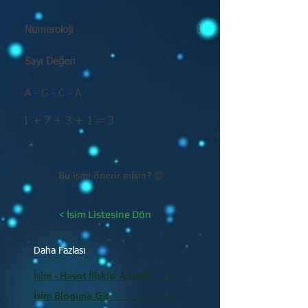
Numeroloji
3
Sayı Değeri
A - G - C - A
1 + 7 + 3 + 1 = 3
Bu ismi önerir misin? 😊
< İsim Listesine Dön
Daha Fazlası
İsim - Hayat İlişkisi Analizi >
İsim Bloguna Git >