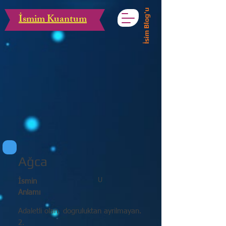
İsim Blog'u
İsmim Kuantum
Ağca
U
İsmin
Anlamı
Adaletli olan, dogruluktan ayrilmayan.
2.