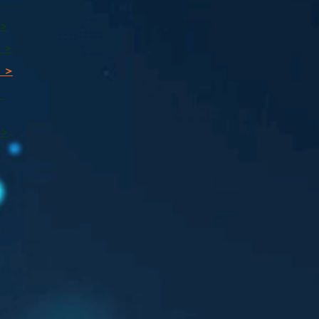
 >
 >
 >
ı
 >