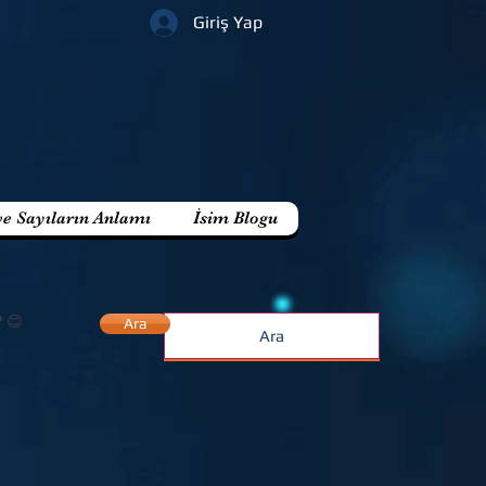
Giriş Yap
ve Sayıların Anlamı
İsim Blogu
? 😊
Ara