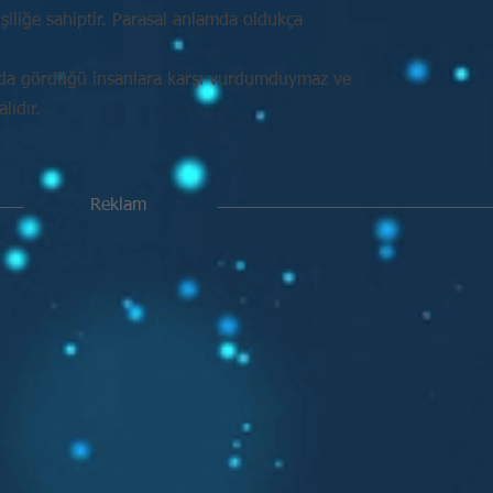
işiliğe sahiptir. Parasal anlamda oldukça
nda gördüğü insanlara karşı vurdumduymaz ve
ıdır.
Reklam