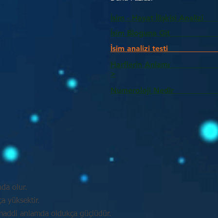
İsim - Hayat İlişkisi Analizi
İsim Bloguna Git
İsim analizi testi
Harflerin Anlam
>
Numeroloji Nedir_________
nda olur.
a yüksektir.
e maddi anlamda oldukça güçlüdür.