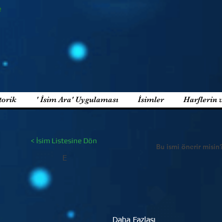
e
torik
' İsim Ara' Uygulaması
İsimler
Harflerin 
< İsim Listesine Dön
Bu ismi önerir misin
E
Daha Fazlası