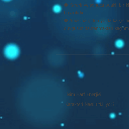
⚉ Kararlı ve sonuca odaklı bir k
başarılıdır.
⚉ Amacına giden yolda karşısı
duygusuz davranmaktan kaçınmal
İsim Harf Enerjisi
Karakteri Nasıl Etkiliyor?