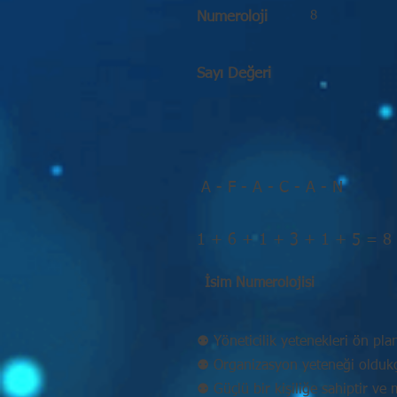
8
Numeroloji
Sayı Değeri
A - F - A - C - A - N
1 + 6 + 1 + 3 + 1 + 5 = 8
İsim Numerolojisi
⚉ Yöneticilik yetenekleri ön pla
⚉ Organizasyon yeteneği oldukç
⚉ Güçlü bir kişiliğe sahiptir v