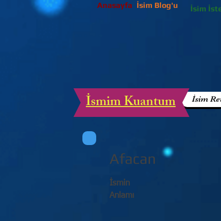
Anasayfa
İsim Blog'u
İsim İst
İsmim Kuantum
İsim Re
Afacan
İsmin
Anlamı