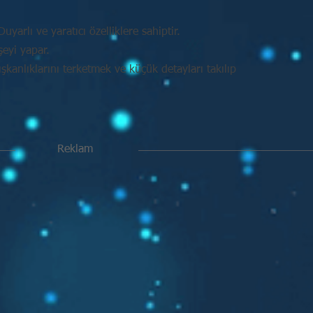
uyarlı ve yaratıcı özelliklere sahiptir.
şeyi yapar.
kanlıklarını terketmek ve küçük detayları takılıp
Reklam