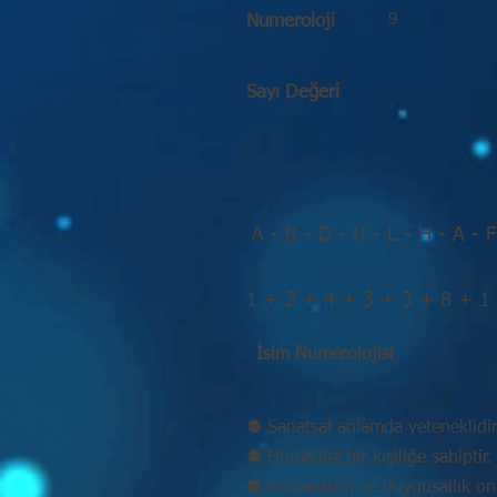
9
Numeroloji
Sayı Değeri
A - B - D - U - L - H - A - F
1 + 2 + 4 + 3 + 3 + 8 + 1
İsim Numerolojisi
⚉ Sanatsal anlamda yeteneklidir
⚉ Hümanist bir kişiliğe sahiptir.
⚉ Romantizm ve duygusallık onu