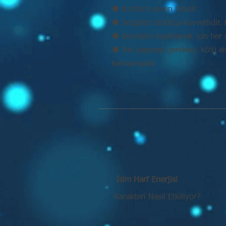
⚉ Konforu seven biridir.
⚉ Sezgileri oldukça kuvvetlidir. D
⚉ Kendisini ispatlamak için her 
⚉ Tek yapması gereken; kötü alış
kalmamaktır.
İsim Harf Enerjisi
Karakteri Nasıl Etkiliyor?