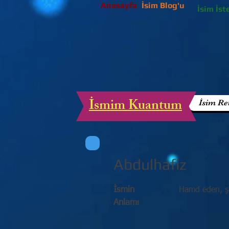
Anasayfa
İsim Blog'u
İsim İst
İsmim Kuantum
İsim Re
Abdulhafiz
İsmin
Hamd eden, şük
Anlamı