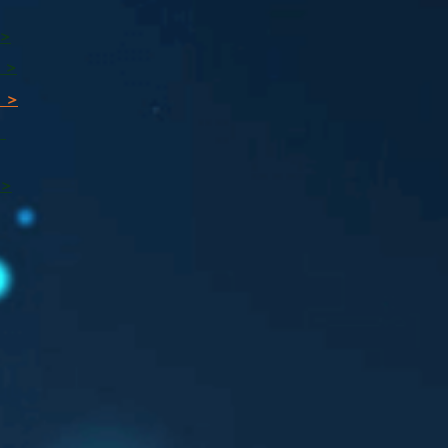
 >
 >
 >
ı
 >