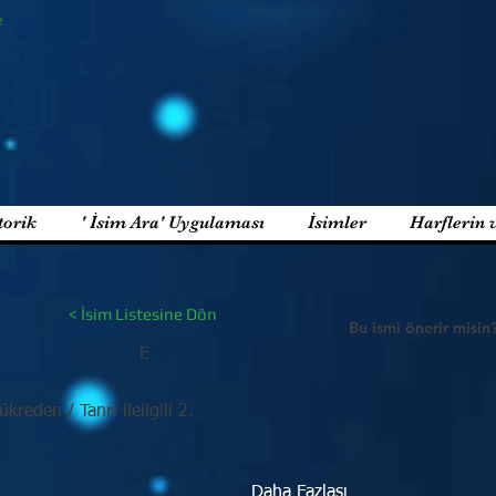
e
torik
' İsim Ara' Uygulaması
İsimler
Harflerin 
< İsim Listesine Dön
Bu ismi önerir misin
E
reden / Tanrı ileilgili 2.
Daha Fazlası