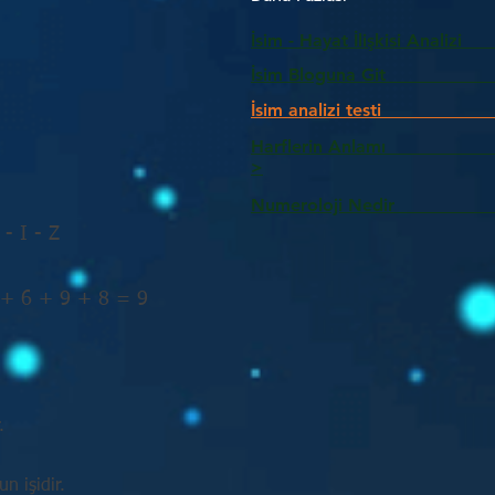
İsim - Hayat İlişkisi Analizi
İsim Bloguna Git
İsim analizi testi
Harflerin Anlam
>
Numeroloji Nedir_________
 - I - Z
 + 6 + 9 + 8 = 9
.
n işidir.