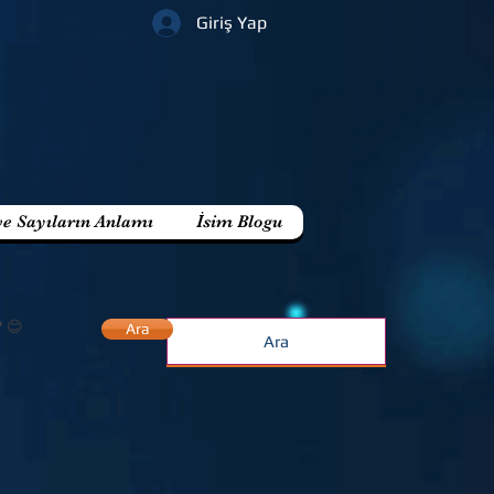
Giriş Yap
ve Sayıların Anlamı
İsim Blogu
? 😊
Ara