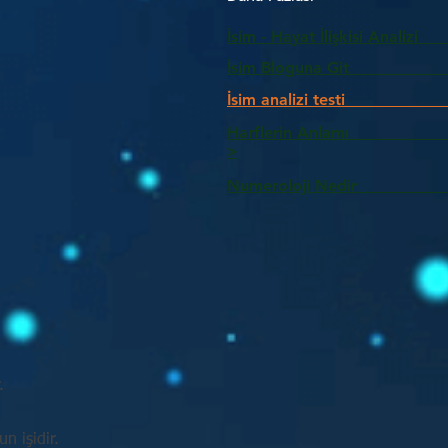
İsim - Hayat İlişkisi Analizi
İsim Bloguna Git
İsim analizi testi
Harflerin Anlam
>
Numeroloji Nedir_________
.
n işidir.