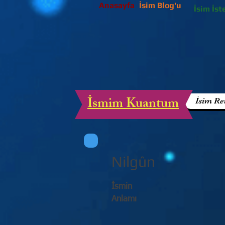
Anasayfa
İsim Blog'u
İsim İst
İsmim Kuantum
İsim Re
Nilgûn
İsmin
Anlamı