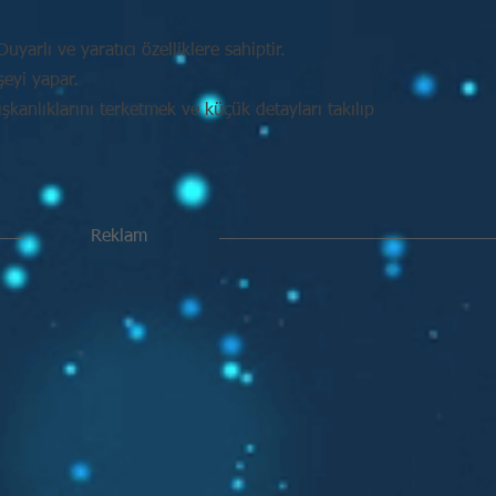
uyarlı ve yaratıcı özelliklere sahiptir.
şeyi yapar.
kanlıklarını terketmek ve küçük detayları takılıp
Reklam