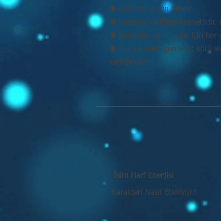
⚉ Konforu seven biridir.
⚉ Sezgileri oldukça kuvvetlidir. D
⚉ Kendisini ispatlamak için her 
⚉ Tek yapması gereken; kötü alış
kalmamaktır.
İsim Harf Enerjisi
Karakteri Nasıl Etkiliyor?