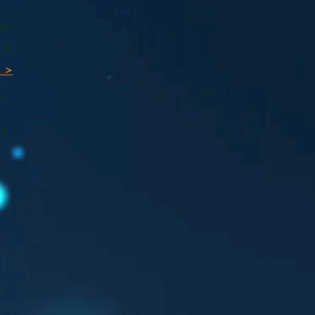
 >
 >
 >
ı
 >