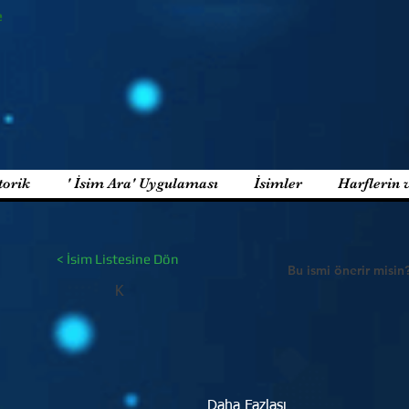
e
torik
' İsim Ara' Uygulaması
İsimler
Harflerin 
< İsim Listesine Dön
Bu ismi önerir misin
K
Daha Fazlası