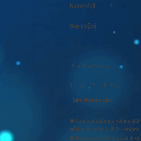
9
Numeroloji
Sayı Değeri
A + R + D + A =....
1 + 2 + 4 + 1 =....
İsim Numerolojisi
⚉ Sanatsal anlamda yeteneklidir
⚉ Hümanist bir kişiliğe sahiptir.
⚉ Romantizm ve duygusallık onu