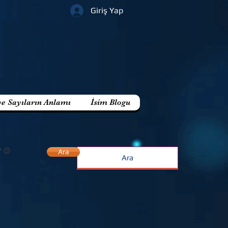
Giriş Yap
ve Sayıların Anlamı
İsim Blogu
? 😊
Ara