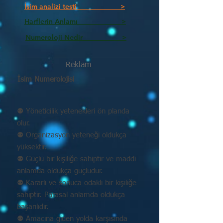
İsim analizi testi >
Harflerin Anlamı >
Numeroloji Nedir_________ >
Reklam
İsim Numerolojisi
⚉ Yöneticilik yetenekleri ön planda
olur.
⚉ Organizasyon yeteneği oldukça
yüksektir.
⚉ Güçlü bir kişiliğe sahiptir ve maddi
anlamda oldukça güçlüdür.
⚉ Kararlı ve sonuca odaklı bir kişiliğe
sahiptir. Parasal anlamda oldukça
başarılıdır.
⚉ Amacına giden yolda karşısında