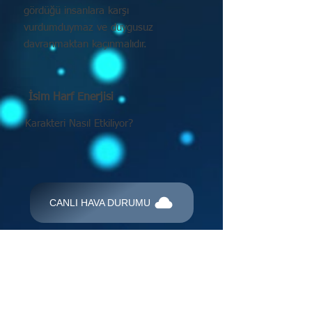
gördüğü insanlara karşı
vurdumduymaz ve duygusuz
davranmaktan kaçınmalıdır.
İsim Harf Enerjisi
Karakteri Nasıl Etkiliyor?
CANLI HAVA DURUMU