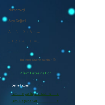
Numeroloji
8
Sayı Değeri
A + R + D + A =....
1 + 2 + 4 + 1 =....
Bu ismi önerir misin? 😊
< İsim Listesine Dön
Daha Fazlası
İsim - Hayat İlişkisi Analizi >
İsim Bloguna Git >