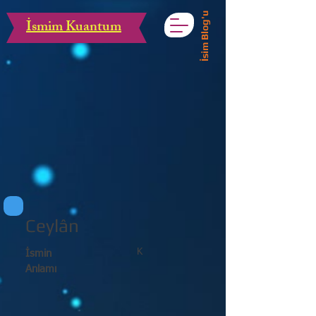
İsim Blog'u
İsmim Kuantum
Ceylân
K
İsmin
Anlamı