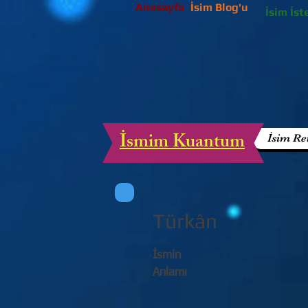
Anasayfa
İsim Blog'u
İsim İst
İsmim Kuantum
İsim Re
Türkân
İsmin
Anlamı