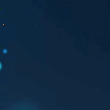
 >
 >
 >
ı
 >