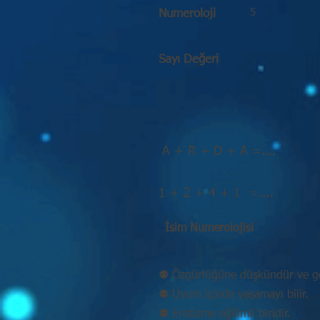
5
Numeroloji
Sayı Değeri
A + R + D + A =....
1 + 2 + 4 + 1 =....
İsim Numerolojisi
⚉ Özgürlüğüne düşkündür ve ge
⚉ Uyum içinde yaşamayı bilir.
⚉ Erotizme eğilimli biridir.