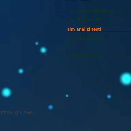
İsim - Hayat İlişkisi Analizi
İsim Bloguna Git
İsim analizi testi
Harflerin Anlam
>
Numeroloji Nedir_________
zmeyi çok sever.