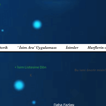
e
torik
' İsim Ara' Uygulaması
İsimler
Harflerin 
< İsim Listesine Dön
Bu ismi önerir misin
K
Daha Fazlası