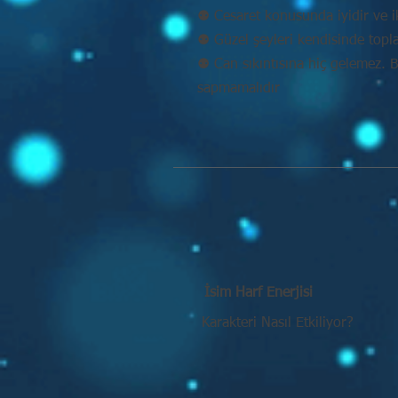
⚉ Cesaret konusunda iyidir ve ik
⚉ Güzel şeyleri kendisinde topl
⚉ Can sıkıntısına hiç gelemez. 
sapmamalıdır
İsim Harf Enerjisi
Karakteri Nasıl Etkiliyor?