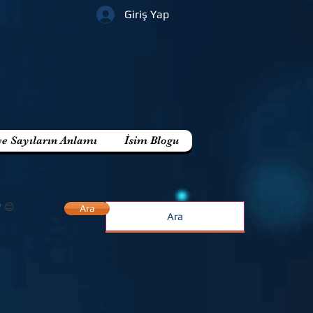
Giriş Yap
ve Sayıların Anlamı
İsim Blogu
? 😊
Ara