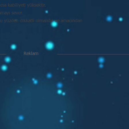
na kabiliyeti yüksektir.
amayı sever.
Bu yüzden dikkatli olmalıdır ve amacından
Reklam