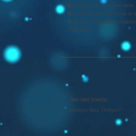
⚉ Düşünür gibi derinlere dalar. 
⚉ İyi şeyleri elde edememe ve y
⚉ Soğuk ve mesafeli durmaktan k
olmayabilir.
İsim Harf Enerjisi
Karakteri Nasıl Etkiliyor?