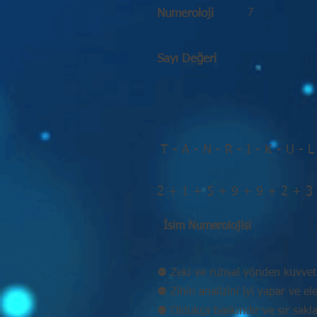
7
Numeroloji
Sayı Değeri
T - A - N - R - I - K - U - L
2 + 1 + 5 + 9 + 9 + 2 + 3
İsim Numerolojisi
⚉ Zeki ve ruhsal yönden kuvvetl
⚉ Zihin analizini iyi yapar ve eleş
⚉ Oldukça baskındır ve sır sakla