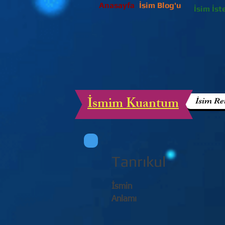
Anasayfa
İsim Blog'u
İsim İst
İsmim Kuantum
İsim Re
Tanrıkul
İsmin
Anlamı