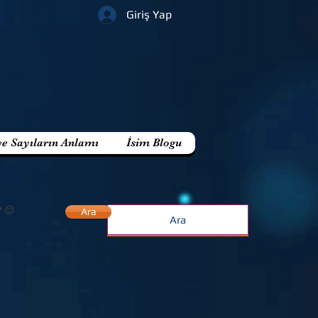
Giriş Yap
ve Sayıların Anlamı
İsim Blogu
? 😊
Ara