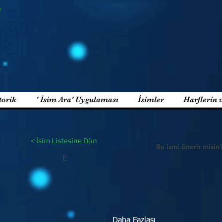
e
torik
' İsim Ara' Uygulaması
İsimler
Harflerin 
< İsim Listesine Dön
Bu ismi önerir misin
E
Daha Fazlası