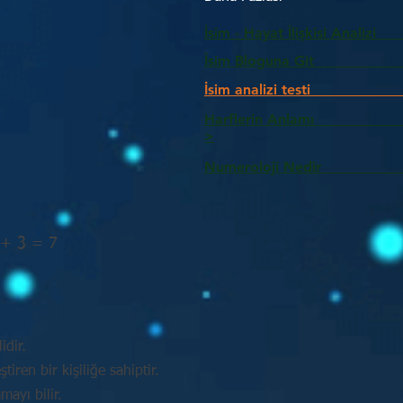
İsim - Hayat İlişkisi Analizi
İsim Bloguna Git
İsim analizi testi
Harflerin Anlam
>
Numeroloji Nedir_________
 + 3 = 7
idir.
tiren bir kişiliğe sahiptir.
mayı bilir.