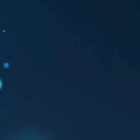
 >
 >
 >
ı
 >