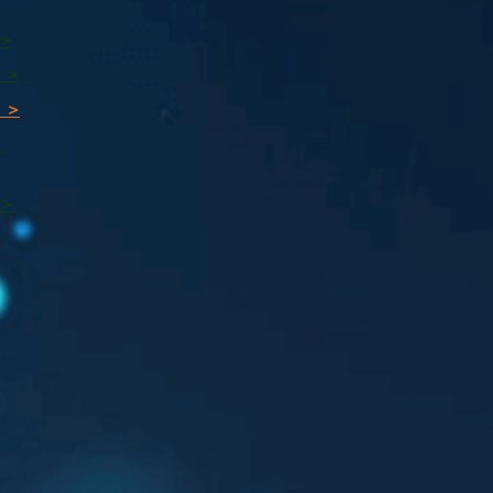
 >
 >
 >
ı
 >