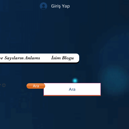
Giriş Yap
ve Sayıların Anlamı
İsim Blogu
? 😊
Ara