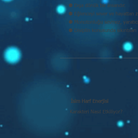
⚉ Dışa dönük bir insandır.
⚉ Eğlenceyi sever ve hayattan ze
⚉ Monotonluğu sevmez, yaratıcı 
⚉ Disiplin konusunda sıkıntıları 
İsim Harf Enerjisi
Karakteri Nasıl Etkiliyor?