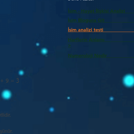
İsim - Hayat İlişkisi Analizi
İsim Bloguna Git
İsim analizi testi
Harflerin Anlam
>
Numeroloji Nedir_________
 + 9 = 3
lidir.
üşünür.