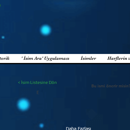
e
torik
' İsim Ara' Uygulaması
İsimler
Harflerin 
< İsim Listesine Dön
Bu ismi önerir misin
E
Daha Fazlası