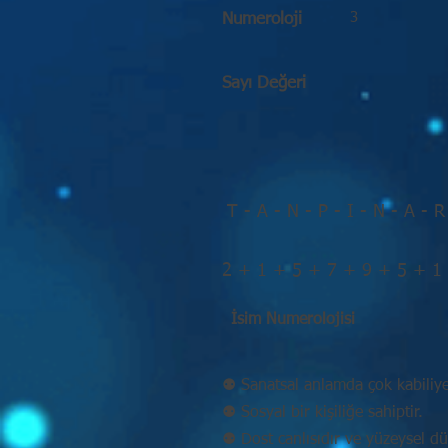
3
Numeroloji
Sayı Değeri
T - A - N - P - I - N - A - R
2 + 1 + 5 + 7 + 9 + 5 + 1
İsim Numerolojisi
⚉ Sanatsal anlamda çok kabiliyet
⚉ Sosyal bir kişiliğe sahiptir.
⚉ Dost canlısıdır ve yüzeysel d