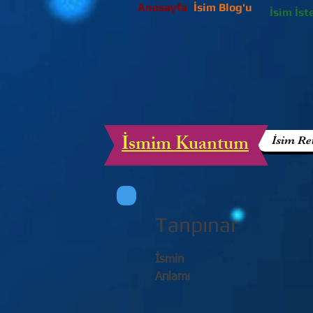
Anasayfa
İsim Blog'u
İsim İst
İsmim Kuantum
İsim Re
Tanpınar
İsmin
Anlamı