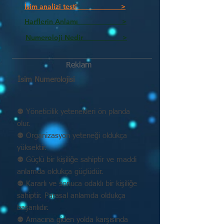
İsim analizi testi >
Harflerin Anlamı >
Numeroloji Nedir_________ >
Reklam
İsim Numerolojisi
⚉ Yöneticilik yetenekleri ön planda
olur.
⚉ Organizasyon yeteneği oldukça
yüksektir.
⚉ Güçlü bir kişiliğe sahiptir ve maddi
anlamda oldukça güçlüdür.
⚉ Kararlı ve sonuca odaklı bir kişiliğe
sahiptir. Parasal anlamda oldukça
başarılıdır.
⚉ Amacına giden yolda karşısında