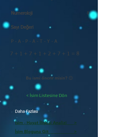
Numeroloji
8
Sayı Değeri
P - A - P - A - T - Y - A
7 + 1 + 7 + 1 + 2 + 7 + 1 = 8
Bu ismi önerir misin? 😊
< İsim Listesine Dön
Daha Fazlası
İsim - Hayat İlişkisi Analizi >
İsim Bloguna Git >