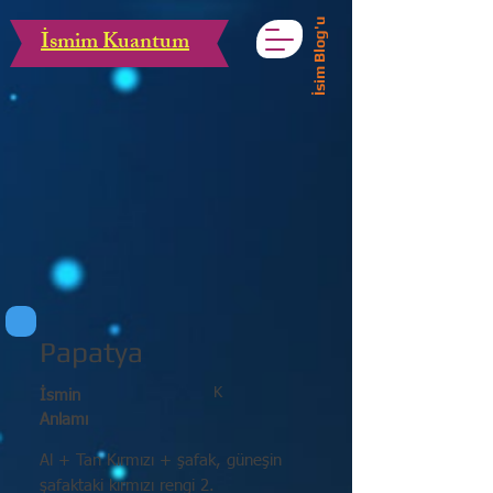
İsim Blog'u
İsmim Kuantum
Papatya
K
İsmin
Anlamı
Al + Tan Kırmızı + şafak, güneşin
şafaktaki kırmızı rengi 2.