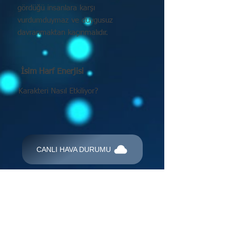
gördüğü insanlara karşı
vurdumduymaz ve duygusuz
davranmaktan kaçınmalıdır.
İsim Harf Enerjisi
Karakteri Nasıl Etkiliyor?
CANLI HAVA DURUMU