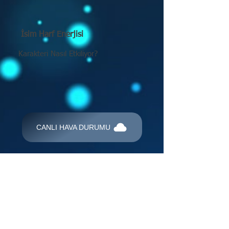
İsim Harf Enerjisi
Karakteri Nasıl Etkiliyor?
CANLI HAVA DURUMU