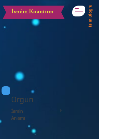
İsim Blog'u
İsmim Kuantum
Orgun
E
İsmin
Anlamı