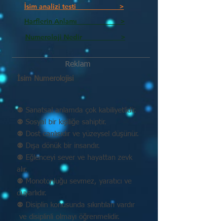
İsim analizi testi >
Harflerin Anlamı >
Numeroloji Nedir_________ >
Reklam
İsim Numerolojisi
⚉ Sanatsal anlamda çok kabiliyetlidir.
⚉ Sosyal bir kişiliğe sahiptir.
⚉ Dost canlısıdır ve yüzeysel düşünür.
⚉ Dışa dönük bir insandır.
⚉ Eğlenceyi sever ve hayattan zevk
alır.
⚉ Monotonluğu sevmez, yaratıcı ve
duyarlıdır.
⚉ Disiplin konusunda sıkıntıları vardır
ve disiplinli olmayı öğrenmelidir.