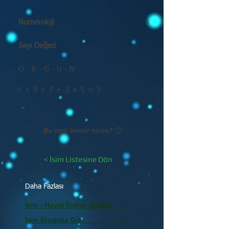
Numeroloji
3
Sayı Değeri
O - R - G - U - N
6 + 9 + 7 + 3 + 5 = 3
Bu ismi önerir misin? 😊
< İsim Listesine Dön
Daha Fazlası
İsim - Hayat İlişkisi Analizi >
İsim Bloguna Git >