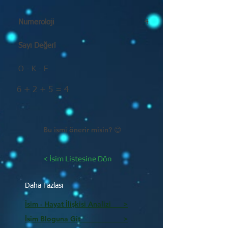
Numeroloji
4
Sayı Değeri
O - K - E
6 + 2 + 5 = 4
Bu ismi önerir misin? 😊
< İsim Listesine Dön
Daha Fazlası
İsim - Hayat İlişkisi Analizi >
İsim Bloguna Git >