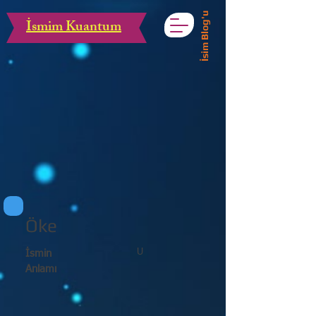
İsim Blog'u
İsmim Kuantum
Öke
U
İsmin
Anlamı