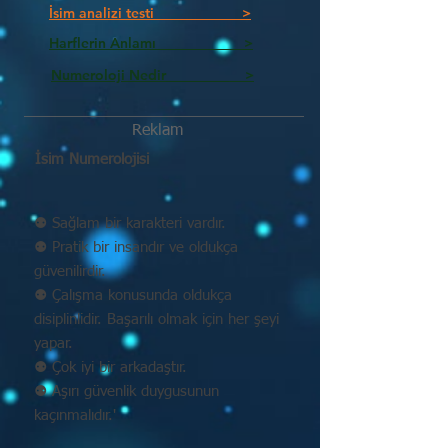
İsim analizi testi >
Harflerin Anlamı >
Numeroloji Nedir_________ >
Reklam
İsim Numerolojisi
⚉ Sağlam bir karakteri vardır.
⚉ Pratik bir insandır ve oldukça
güvenilirdir.
⚉ Çalışma konusunda oldukça
disiplinlidir. Başarılı olmak için her şeyi
yapar.
⚉ Çok iyi bir arkadaştır.
⚉ Aşırı güvenlik duygusunun
kaçınmalıdır.'