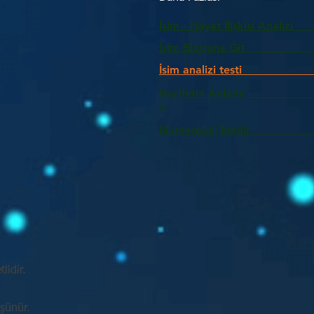
İsim - Hayat İlişkisi Analizi
İsim Bloguna Git
İsim analizi testi
Harflerin Anlam
>
Numeroloji Nedir_________
lidir.
üşünür.