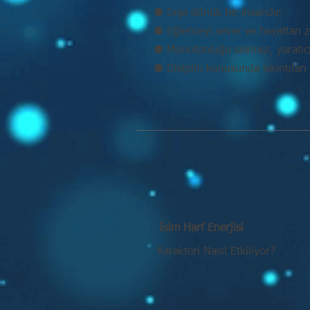
⚉ Dışa dönük bir insandır.
⚉ Eğlenceyi sever ve hayattan ze
⚉ Monotonluğu sevmez, yaratıcı 
⚉ Disiplin konusunda sıkıntıları 
İsim Harf Enerjisi
Karakteri Nasıl Etkiliyor?