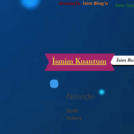
Anasayfa
İsim Blog'u
İsim İst
İsmim Kuantum
İsim Re
Nüvide
İsmin
Anlamı