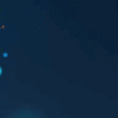
 >
 >
 >
ı
 >