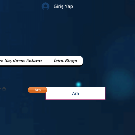
Giriş Yap
ve Sayıların Anlamı
İsim Blogu
? 😊
Ara