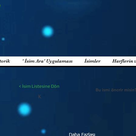
e
torik
' İsim Ara' Uygulaması
İsimler
Harflerin 
< İsim Listesine Dön
Bu ismi önerir misin
K
Daha Fazlası