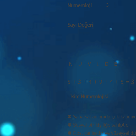
3
Numeroloji
Sayı Değeri
N - U - V - I - D - E
5 + 3 + 4 + 9 + 4 + 5 = 3
İsim Numerolojisi
⚉ Sanatsal anlamda çok kabiliyet
⚉ Sosyal bir kişiliğe sahiptir.
⚉ Dost canlısıdır ve yüzeysel d