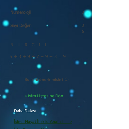
Numeroloji
9
Sayı Değeri
3
6
N - U - R - G - I - L
5 + 3 + 9 + 7 + 9 + 3 = 9
Bu ismi önerir misin? 😊
< İsim Listesine Dön
Daha Fazlası
İsim - Hayat İlişkisi Analizi >