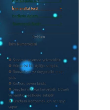
İsim Bloguna Git >
İsim analizi testi >
Harflerin Anlamı >
Numeroloji Nedir_________ >
Reklam
İsim Numerolojisi
⚉ Sanatsal anlamda yeteneklidir.
⚉ Hümanist bir kişiliğe sahiptir.
⚉ Romantizm ve duygusallık onun
işidir.
⚉ Konforu seven biridir.
⚉ Sezgileri oldukça kuvvetlidir. Duyarlı
ve yaratıcı özelliklere sahiptir.
⚉ Kendisini ispatlamak için her şeyi
yapar.