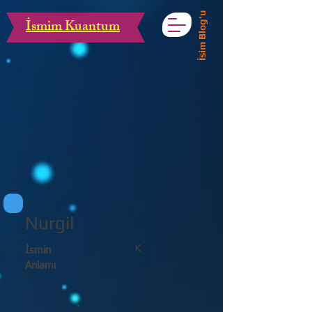
İsim Blog'u
İsmim Kuantum
Nurgil
K
İsmin
Anlamı