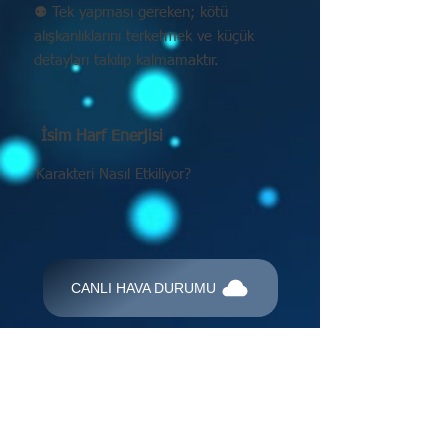
⚉ Tek yapması gereken; kötü
alışkanlıklarını terketmek ve küçük
detayları takılıp kalmamaktır.
İsim Harf Enerjisi
Karakteri Nasıl Etkiliyor?
CANLI HAVA DURUMU