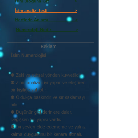
İsim Bloguna Git >
İsim analizi testi >
Harflerin Anlamı >
Numeroloji Nedir_________ >
Reklam
İsim Numerolojisi
⚉ Zeki ve ruhsal yönden kuvvetlidir.
⚉ Zihin analizini iyi yapar ve eleştiren
bir kişiliğe sahiptir.
⚉ Oldukça baskındır ve sır saklamayı
bilir.
⚉ Düşünür gibi derinlere dalar.
Değişken bir yapısı vardır.
⚉ İyi şeyleri elde edememe ve yalnız
kalma duygusunu bir kenara atmalı.