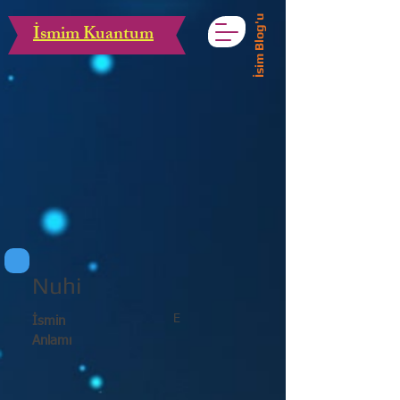
İsim Blog'u
İsmim Kuantum
Nuhi
E
İsmin
Anlamı