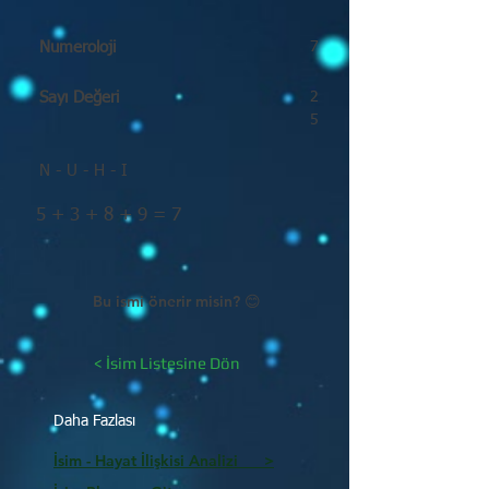
Numeroloji
7
Sayı Değeri
2
5
N - U - H - I
5 + 3 + 8 + 9 = 7
Bu ismi önerir misin? 😊
< İsim Listesine Dön
Daha Fazlası
İsim - Hayat İlişkisi Analizi >