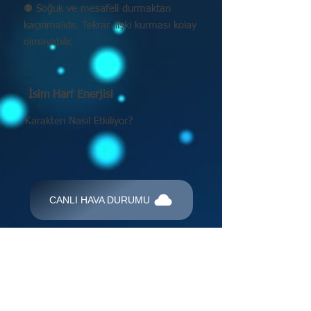
⚉ Soğuk ve mesafeli durmaktan
kaçınmalıdır. Tekrar ilişki kurması kolay
olmayabilir.
İsim Harf Enerjisi
Karakteri Nasıl Etkiliyor?
CANLI HAVA DURUMU