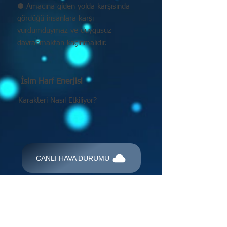
⚉ Amacına giden yolda karşısında
gördüğü insanlara karşı
vurdumduymaz ve duygusuz
davranmaktan kaçınmalıdır.
İsim Harf Enerjisi
Karakteri Nasıl Etkiliyor?
CANLI HAVA DURUMU