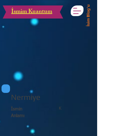
İsim Blog'u
İsmim Kuantum
Nermiye
K
İsmin
Anlamı