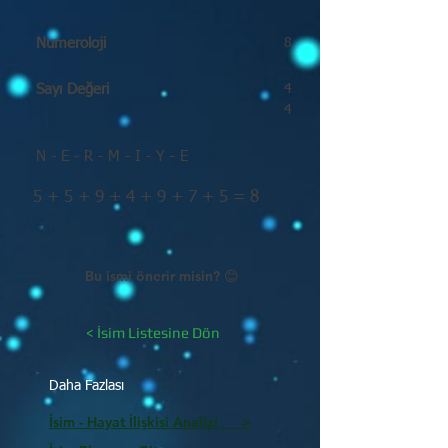
Numeroloji
8
Sayı Değeri
4
4
N - E - R - M - I - Y - E
5 + 5 + 9 + 4 + 9 + 7 + 5 = 8
Bu ismi önerir misin? 😊
< İsim Listesine Dön
Daha Fazlası
İsim - Hayat İlişkisi Analizi >