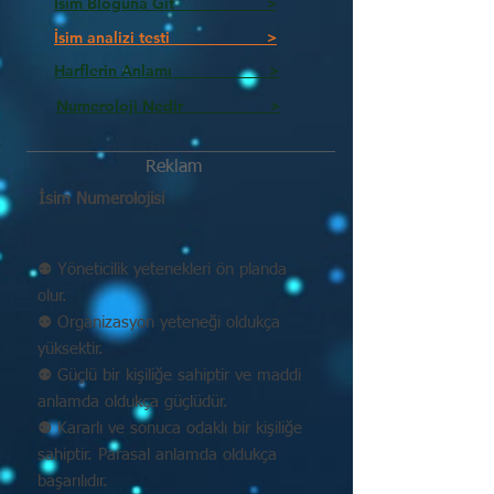
İsim Bloguna Git >
İsim analizi testi >
Harflerin Anlamı >
Numeroloji Nedir_________ >
Reklam
İsim Numerolojisi
⚉ Yöneticilik yetenekleri ön planda
olur.
⚉ Organizasyon yeteneği oldukça
yüksektir.
⚉ Güçlü bir kişiliğe sahiptir ve maddi
anlamda oldukça güçlüdür.
⚉ Kararlı ve sonuca odaklı bir kişiliğe
sahiptir. Parasal anlamda oldukça
başarılıdır.