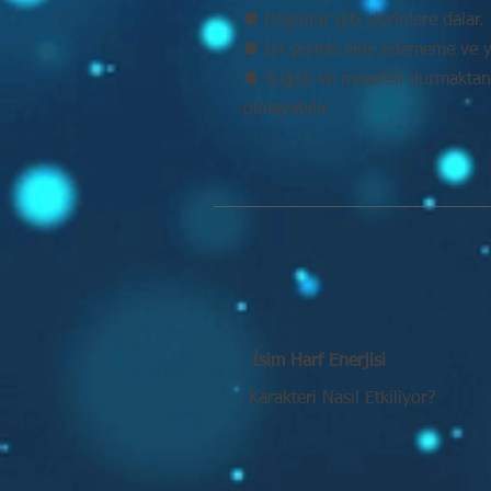
⚉ Düşünür gibi derinlere dalar. 
⚉ İyi şeyleri elde edememe ve y
⚉ Soğuk ve mesafeli durmaktan k
olmayabilir.
İsim Harf Enerjisi
Karakteri Nasıl Etkiliyor?