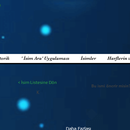
e
torik
' İsim Ara' Uygulaması
İsimler
Harflerin 
< İsim Listesine Dön
Bu ismi önerir misin
K
Daha Fazlası