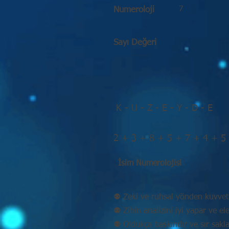
7
Numeroloji
Sayı Değeri
K - U - Z - E - Y - D - E
2 + 3 + 8 + 5 + 7 + 4 + 5
İsim Numerolojisi
⚉ Zeki ve ruhsal yönden kuvvetl
⚉ Zihin analizini iyi yapar ve eleş
⚉ Oldukça baskındır ve sır sakla