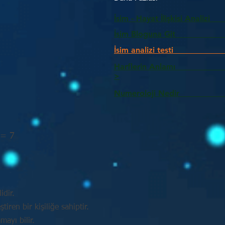
İsim - Hayat İlişkisi Analizi
İsim Bloguna Git
İsim analizi testi
Harflerin Anlam
>
Numeroloji Nedir_________
 = 7
idir.
tiren bir kişiliğe sahiptir.
mayı bilir.