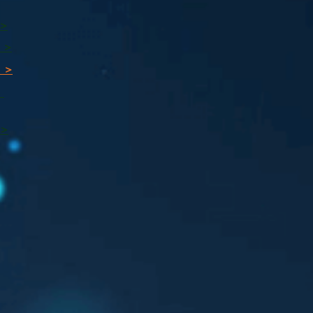
 >
 >
 >
ı
 >