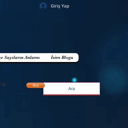
Giriş Yap
ve Sayıların Anlamı
İsim Blogu
? 😊
Ara