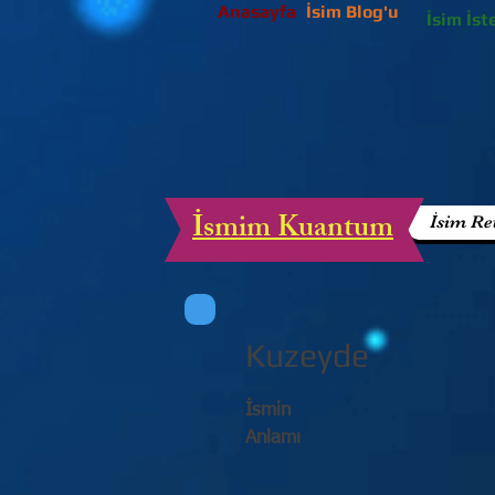
Anasayfa
İsim Blog'u
İsim İst
İsmim Kuantum
İsim Re
Kuzeyde
İsmin
Anlamı