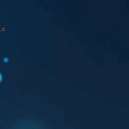
 >
 >
 >
ı
 >