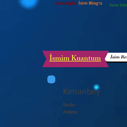
Anasayfa
İsim Blog'u
İsim İst
İsmim Kuantum
İsim Re
Kenanbey
İsmin
Anlamı