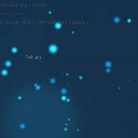
na kabiliyeti yüksektir.
amayı sever.
Bu yüzden dikkatli olmalıdır ve amacından
Reklam