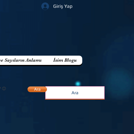
Giriş Yap
ve Sayıların Anlamı
İsim Blogu
? 😊
Ara