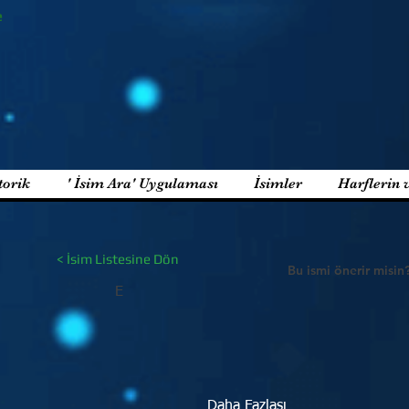
e
torik
' İsim Ara' Uygulaması
İsimler
Harflerin 
< İsim Listesine Dön
Bu ismi önerir misin
E
Daha Fazlası