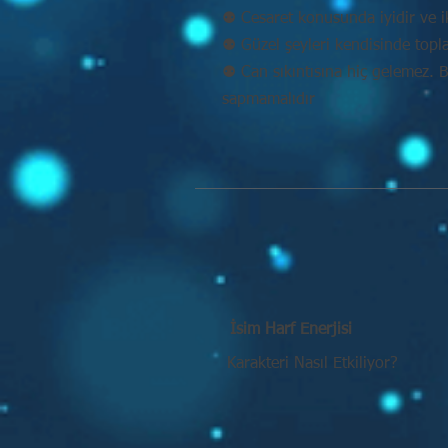
⚉ Cesaret konusunda iyidir ve ik
⚉ Güzel şeyleri kendisinde topl
⚉ Can sıkıntısına hiç gelemez. 
sapmamalıdır
İsim Harf Enerjisi
Karakteri Nasıl Etkiliyor?