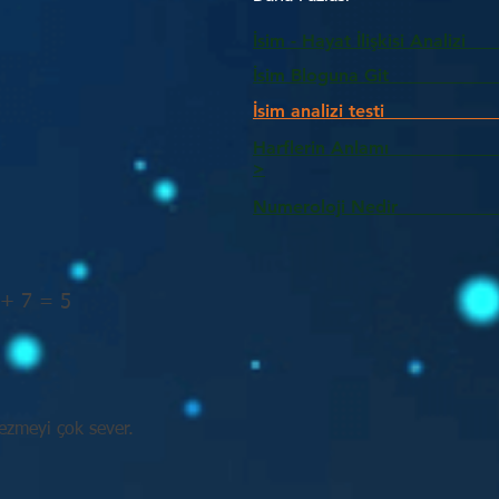
İsim - Hayat İlişkisi Analizi
İsim Bloguna Git
İsim analizi testi
Harflerin Anlam
>
Numeroloji Nedir_________
 + 7 = 5
zmeyi çok sever.