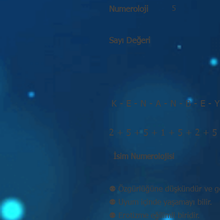
5
Numeroloji
Sayı Değeri
K - E - N - A - N - B - E - Y
2 + 5 + 5 + 1 + 5 + 2 + 5
İsim Numerolojisi
⚉ Özgürlüğüne düşkündür ve ge
⚉ Uyum içinde yaşamayı bilir.
⚉ Erotizme eğilimli biridir.