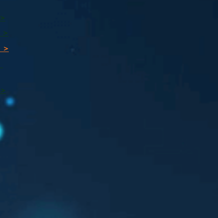
 >
 >
 >
ı
 >