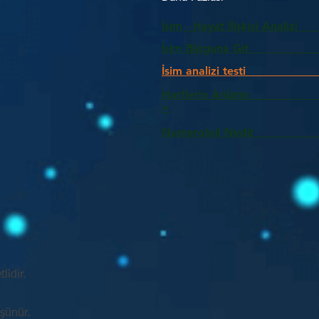
İsim - Hayat İlişkisi Analizi
İsim Bloguna Git
İsim analizi testi
Harflerin Anlam
>
Numeroloji Nedir_________
lidir.
üşünür.