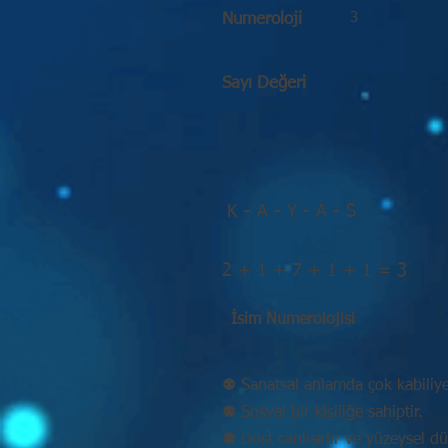
3
Numeroloji
Sayı Değeri
K - A - Y - A - S
2 + 1 + 7 + 1 + 1 = 3
İsim Numerolojisi
⚉ Sanatsal anlamda çok kabiliyet
⚉ Sosyal bir kişiliğe sahiptir.
⚉ Dost canlısıdır ve yüzeysel d