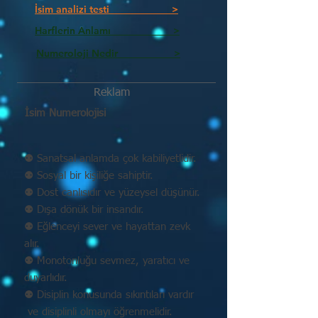
İsim analizi testi >
Harflerin Anlamı >
Numeroloji Nedir_________ >
Reklam
İsim Numerolojisi
⚉ Sanatsal anlamda çok kabiliyetlidir.
⚉ Sosyal bir kişiliğe sahiptir.
⚉ Dost canlısıdır ve yüzeysel düşünür.
⚉ Dışa dönük bir insandır.
⚉ Eğlenceyi sever ve hayattan zevk
alır.
⚉ Monotonluğu sevmez, yaratıcı ve
duyarlıdır.
⚉ Disiplin konusunda sıkıntıları vardır
ve disiplinli olmayı öğrenmelidir.