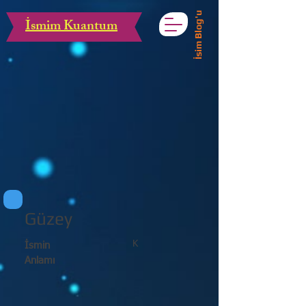
İsim Blog'u
İsmim Kuantum
Güzey
K
İsmin
Anlamı