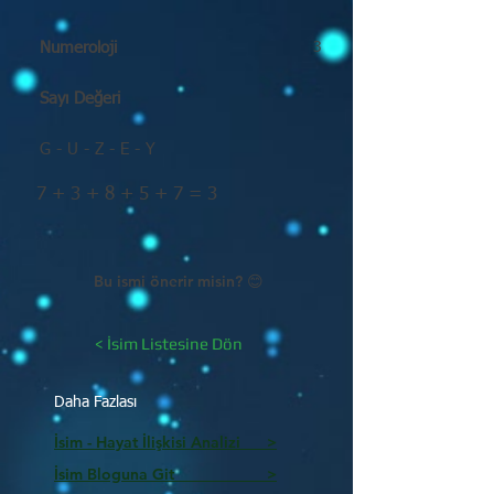
Numeroloji
3
Sayı Değeri
G - U - Z - E - Y
7 + 3 + 8 + 5 + 7 = 3
Bu ismi önerir misin? 😊
< İsim Listesine Dön
Daha Fazlası
İsim - Hayat İlişkisi Analizi >
İsim Bloguna Git >