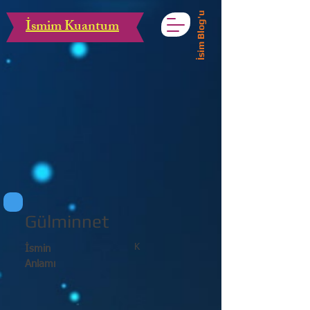
İsim Blog'u
İsmim Kuantum
Gülminnet
K
İsmin
Anlamı