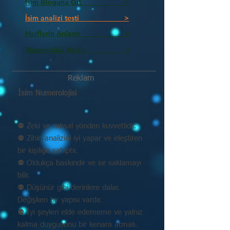
İsim Bloguna Git >
İsim analizi testi >
Harflerin Anlamı >
Numeroloji Nedir_________ >
Reklam
İsim Numerolojisi
⚉ Zeki ve ruhsal yönden kuvvetlidir.
⚉ Zihin analizini iyi yapar ve eleştiren
bir kişiliğe sahiptir.
⚉ Oldukça baskındır ve sır saklamayı
bilir.
⚉ Düşünür gibi derinlere dalar.
Değişken bir yapısı vardır.
⚉ İyi şeyleri elde edememe ve yalnız
kalma duygusunu bir kenara atmalı.