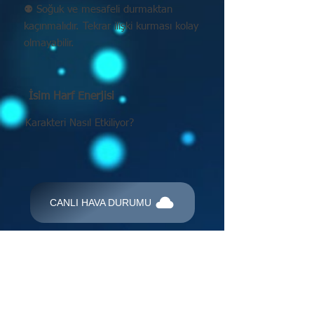
⚉ Soğuk ve mesafeli durmaktan
kaçınmalıdır. Tekrar ilişki kurması kolay
olmayabilir.
İsim Harf Enerjisi
Karakteri Nasıl Etkiliyor?
CANLI HAVA DURUMU