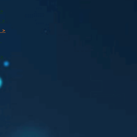
 >
 >
 >
ı
 >