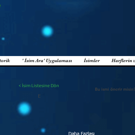
e
torik
' İsim Ara' Uygulaması
İsimler
Harflerin 
< İsim Listesine Dön
Bu ismi önerir misin
E
Daha Fazlası