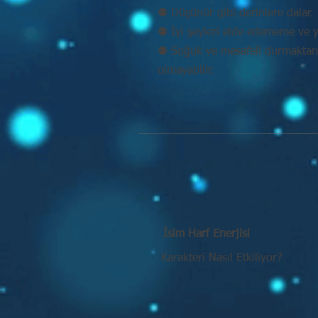
⚉ Düşünür gibi derinlere dalar. 
⚉ İyi şeyleri elde edememe ve y
⚉ Soğuk ve mesafeli durmaktan k
olmayabilir.
İsim Harf Enerjisi
Karakteri Nasıl Etkiliyor?