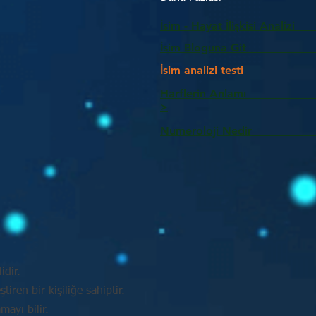
İsim - Hayat İlişkisi Analizi
İsim Bloguna Git
İsim analizi testi
Harflerin Anlam
>
Numeroloji Nedir_________
idir.
tiren bir kişiliğe sahiptir.
mayı bilir.