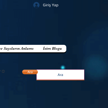
Giriş Yap
ve Sayıların Anlamı
İsim Blogu
? 😊
Ara