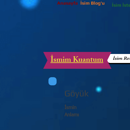
Anasayfa
İsim Blog'u
İsim İst
İsmim Kuantum
İsim Re
Göyük
İsmin
Anlamı