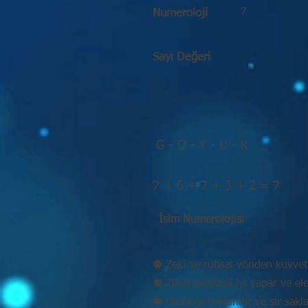
7
Numeroloji
Sayı Değeri
G - O - Y - U - K
7 + 6 + 7 + 3 + 2 = 7
İsim Numerolojisi
⚉ Zeki ve ruhsal yönden kuvvetl
⚉ Zihin analizini iyi yapar ve eleş
⚉ Oldukça baskındır ve sır sakla