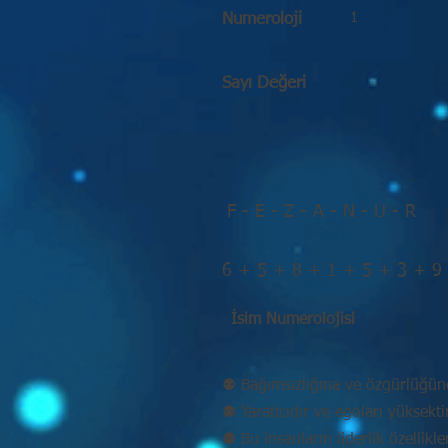
1
Numeroloji
Sayı Değeri
F - E - Z - A - N - U - R
6 + 5 + 8 + 1 + 5 + 3 + 9
İsim Numerolojisi
⚉ Bağımsızlığına ve özgürlüğün
⚉ Yaratıcıdır ve egoları yüksekt
⚉ Bu insanların liderlik özellikle