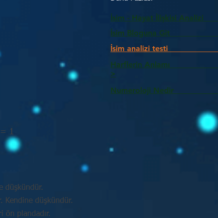
İsim - Hayat İlişkisi Analizi
İsim Bloguna Git
İsim analizi testi
Harflerin Anlam
>
Numeroloji Nedir_________
 = 1
e düşkündür.
ir. Kendine düşkündür.
ri ön plandadır.