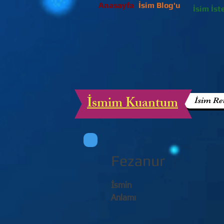
Anasayfa
İsim Blog'u
İsim İst
İsmim Kuantum
İsim Re
Fezanur
İsmin
Anlamı