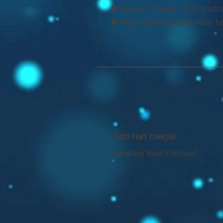
⚉ Oldukça hırslıdır ve iş hayatın
⚉ Hem aceleci davranmaktan he
İsim Harf Enerjisi
Karakteri Nasıl Etkiliyor?