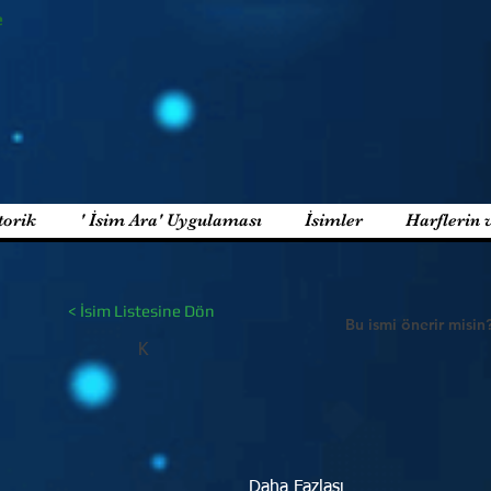
e
torik
' İsim Ara' Uygulaması
İsimler
Harflerin 
< İsim Listesine Dön
Bu ismi önerir misin
K
Daha Fazlası