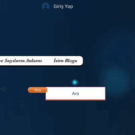
Giriş Yap
ve Sayıların Anlamı
İsim Blogu
? 😊
Ara