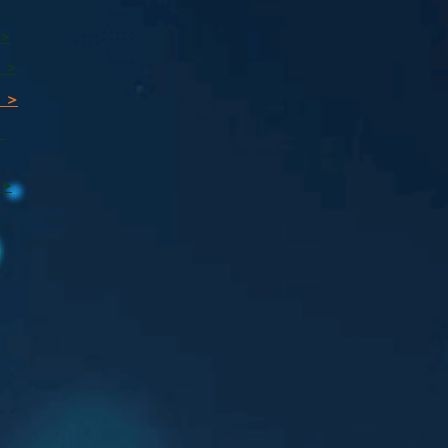
 >
 >
 >
ı
 >