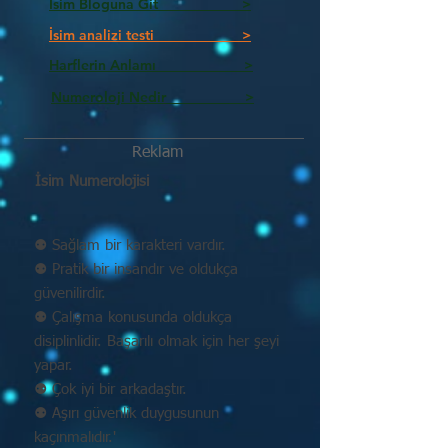
İsim Bloguna Git >
İsim analizi testi >
Harflerin Anlamı >
Numeroloji Nedir_________ >
Reklam
İsim Numerolojisi
⚉ Sağlam bir karakteri vardır.
⚉ Pratik bir insandır ve oldukça
güvenilirdir.
⚉ Çalışma konusunda oldukça
disiplinlidir. Başarılı olmak için her şeyi
yapar.
⚉ Çok iyi bir arkadaştır.
⚉ Aşırı güvenlik duygusunun
kaçınmalıdır.'