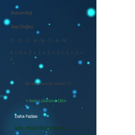
Numeroloji
4
Sayı Değeri
D - O - G - A - N - T - A - N
4 + 6 + 7 + 1 + 5 + 2 + 1 + 5 =
4
Bu ismi önerir misin? 😊
< İsim Listesine Dön
Daha Fazlası
İsim - Hayat İlişkisi Analizi >