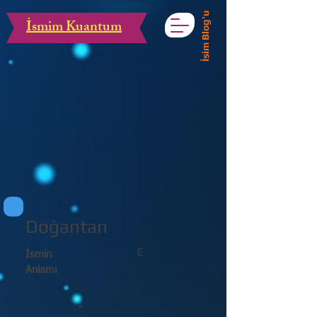
İsim Blog'u
İsmim Kuantum
Doğantan
E
İsmin
Anlamı