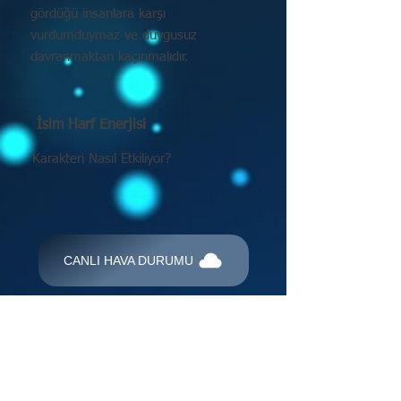
gördüğü insanlara karşı
vurdumduymaz ve duygusuz
davranmaktan kaçınmalıdır.
İsim Harf Enerjisi
Karakteri Nasıl Etkiliyor?
CANLI HAVA DURUMU