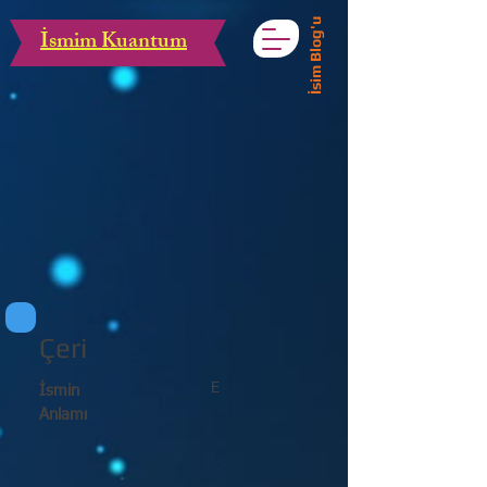
İsim Blog'u
İsmim Kuantum
Çeri
E
İsmin
Anlamı