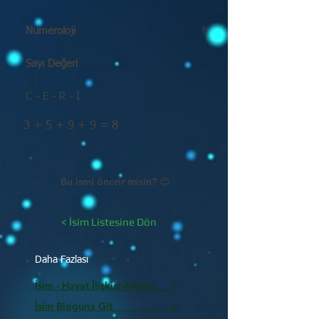
Numeroloji
8
Sayı Değeri
C - E - R - I
3 + 5 + 9 + 9 = 8
Bu ismi önerir misin? 😊
< İsim Listesine Dön
Daha Fazlası
İsim - Hayat İlişkisi Analizi >
İsim Bloguna Git >