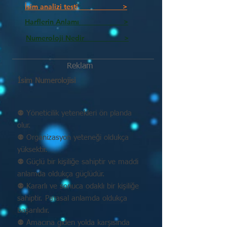
İsim analizi testi >
Harflerin Anlamı >
Numeroloji Nedir_________ >
Reklam
İsim Numerolojisi
⚉ Yöneticilik yetenekleri ön planda
olur.
⚉ Organizasyon yeteneği oldukça
yüksektir.
⚉ Güçlü bir kişiliğe sahiptir ve maddi
anlamda oldukça güçlüdür.
⚉ Kararlı ve sonuca odaklı bir kişiliğe
sahiptir. Parasal anlamda oldukça
başarılıdır.
⚉ Amacına giden yolda karşısında