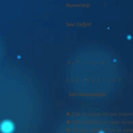
7
Numeroloji
Sayı Değeri
A - T - I - L - A
1 + 2 + 9 + 3 + 1 = 7
İsim Numerolojisi
⚉ Zeki ve ruhsal yönden kuvvetl
⚉ Zihin analizini iyi yapar ve eleş
⚉ Oldukça baskındır ve sır sakla