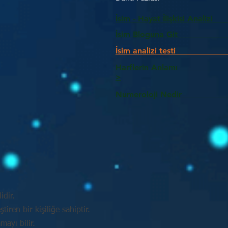
İsim - Hayat İlişkisi Analizi
İsim Bloguna Git
İsim analizi testi
Harflerin Anlam
>
Numeroloji Nedir_________
idir.
tiren bir kişiliğe sahiptir.
mayı bilir.