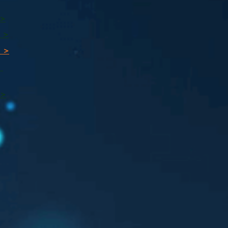
 >
 >
 >
ı
 >