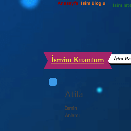
Anasayfa
İsim Blog'u
İsim İst
İsmim Kuantum
İsim Re
Atila
İsmin
Anlamı