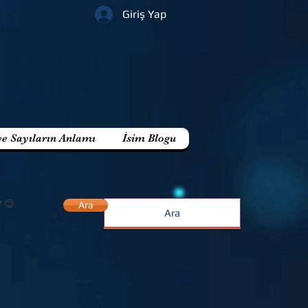
Giriş Yap
ve Sayıların Anlamı
İsim Blogu
? 😊
Ara