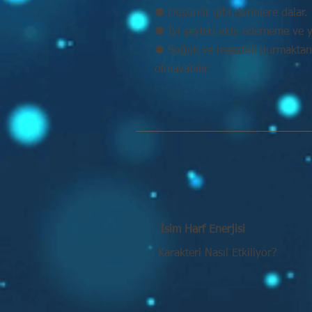
⚉ Düşünür gibi derinlere dalar. 
⚉ İyi şeyleri elde edememe ve y
⚉ Soğuk ve mesafeli durmaktan k
olmayabilir.
İsim Harf Enerjisi
Karakteri Nasıl Etkiliyor?