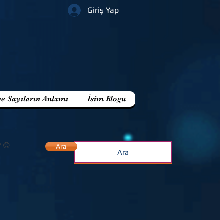
Giriş Yap
ve Sayıların Anlamı
İsim Blogu
? 😊
Ara