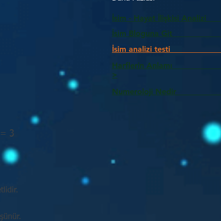
İsim - Hayat İlişkisi Analizi
İsim Bloguna Git
İsim analizi testi
Harflerin Anlam
>
Numeroloji Nedir_________
 = 3
lidir.
üşünür.