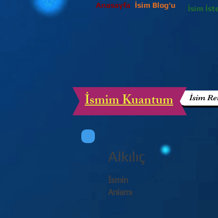
Anasayfa
İsim Blog'u
İsim İst
İsmim Kuantum
İsim Re
Alkılıç
İsmin
Anlamı