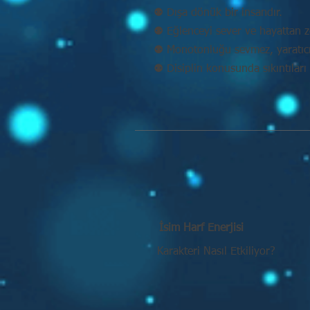
⚉ Dışa dönük bir insandır.
⚉ Eğlenceyi sever ve hayattan ze
⚉ Monotonluğu sevmez, yaratıcı 
⚉ Disiplin konusunda sıkıntıları 
İsim Harf Enerjisi
Karakteri Nasıl Etkiliyor?