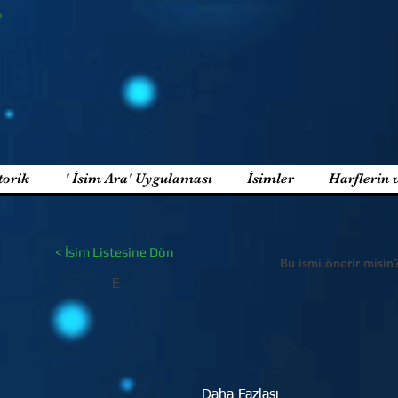
e
torik
' İsim Ara' Uygulaması
İsimler
Harflerin 
< İsim Listesine Dön
Bu ismi önerir misin
E
Daha Fazlası