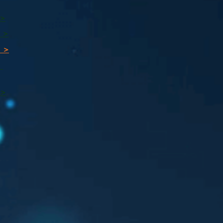
 >
 >
 >
ı
 >