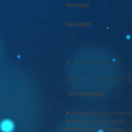
3
Numeroloji
Sayı Değeri
A - L - K - I - L - I - C
1 + 3 + 2 + 9 + 3 + 9 + 3
İsim Numerolojisi
⚉ Sanatsal anlamda çok kabiliyet
⚉ Sosyal bir kişiliğe sahiptir.
⚉ Dost canlısıdır ve yüzeysel d